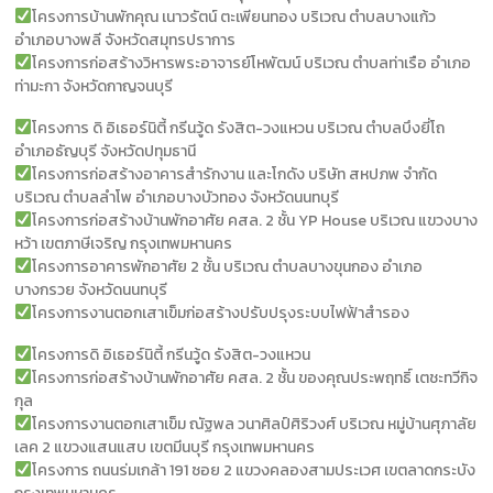
โครงการบ้านพักคุณ เนาวรัตน์ ตะเพียนทอง บริเวณ ตำบลบางแก้ว
อำเภอบางพลี จังหวัดสมุทรปราการ
โครงการก่อสร้างวิหารพระอาจารย์โหพัฒน์ บริเวณ ตําบลท่าเรือ อําเภอ
ท่ามะกา จังหวัดกาญจนบุรี
โครงการ ดิ อิเธอร์นิตี้ กรีนวู้ด รังสิต-วงแหวน บริเวณ ตำบลบึงยี่โถ
อำเภอธัญบุรี จังหวัดปทุมธานี
โครงการก่อสร้างอาคารสำรักงาน และโกดัง บริษัท สหปภพ จำกัด
บริเวณ ตำบลลำโพ อำเภอบางบัวทอง จังหวัดนนทบุรี
โครงการก่อสร้างบ้านพักอาศัย คสล. 2 ชั้น YP House บริเวณ แขวงบาง
หว้า เขตภาษีเจริญ กรุงเทพมหานคร
โครงการอาคารพักอาศัย 2 ชั้น บริเวณ ตำบลบางขุนกอง อำเภอ
บางกรวย จังหวัดนนทบุรี
โครงการงานตอกเสาเข็มก่อสร้างปรับปรุงระบบไฟฟ้าสำรอง
โครงการดิ อิเธอร์นิตี้ กรีนวู้ด รังสิต-วงแหวน
โครงการก่อสร้างบ้านพักอาศัย คสล. 2 ชั้น ของคุณประพฤทธิ์ เตชะทวีกิจ
กุล
โครงการงานตอกเสาเข็ม ณัฐพล วนาศิลป์ศิริวงศ์ บริเวณ หมู่บ้านศุภาลัย
เลค 2 แขวงแสนแสบ เขตมีนบุรี กรุงเทพมหานคร
โครงการ ถนนร่มเกล้า 191 ซอย 2 แขวงคลองสามประเวศ เขตลาดกระบัง