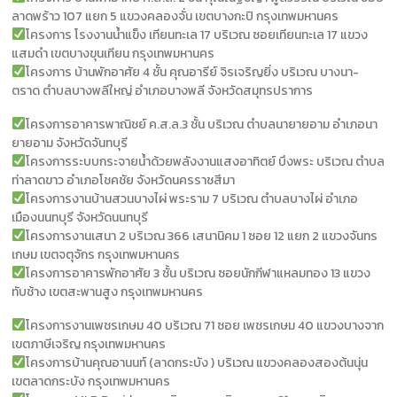
ลาดพร้าว 107 แยก 5 แขวงคลองจั่น เขตบางกะปิ กรุงเทพมหานคร
โครงการ โรงงานน้ำแข็ง เทียนทะเล 17 บริเวณ ซอยเทียนทะเล 17 แขวง
แสมดำ เขตบางขุนเทียน กรุงเทพมหานคร
โครงการ บ้านพักอาศัย 4 ชั้น คุณอารีย์ จิรเจริญยิ่ง บริเวณ บางนา-
ตราด ตำบลบางพลีใหญ่ อำเภอบางพลี จังหวัดสมุทรปราการ
โครงการอาคารพาณิชย์ ค.ส.ล.3 ชั้น บริเวณ ตำบลนายายอาม อำเภอนา
ยายอาม จังหวัดจันทบุรี
โครงการระบบกระจายน้ำด้วยพลังงานแสงอาทิตย์ บึงพระ บริเวณ ตำบล
ท่าลาดขาว อำเภอโชคชัย จังหวัดนครราชสีมา
โครงการงานบ้านสวนบางไผ่ พระราม 7 บริเวณ ตำบลบางไผ่ อำเภอ
เมืองนนทบุรี จังหวัดนนทบุรี
โครงการงานเสนา 2 บริเวณ 366 เสนานิคม 1 ซอย 12 แยก 2 แขวงจันทร
เกษม เขตจตุจักร กรุงเทพมหานคร
โครงการอาคารพักอาศัย 3 ชั้น บริเวณ ซอยนักกีฬาแหลมทอง 13 แขวง
ทับช้าง เขตสะพานสูง กรุงเทพมหานคร
โครงการงานเพชรเกษม 40 บริเวณ 71 ซอย เพชรเกษม 40 แขวงบางจาก
เขตภาษีเจริญ กรุงเทพมหานคร
โครงการบ้านคุณอานนท์ (ลาดกระบัง ) บริเวณ แขวงคลองสองต้นนุ่น
เขตลาดกระบัง กรุงเทพมหานคร