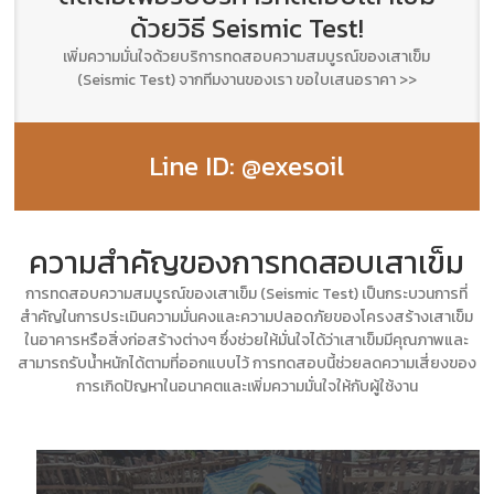
@exesoil
ด้วยวิธี Seismic Test!
เพิ่มความมั่นใจด้วยบริการทดสอบความสมบูรณ์ของเสาเข็ม
(Seismic Test) จากทีมงานของเรา ขอใบเสนอราคา >>
Line ID: @exesoil
ความสำคัญของการทดสอบเสาเข็ม
การทดสอบความสมบูรณ์ของเสาเข็ม (Seismic Test) เป็นกระบวนการที่
สำคัญในการประเมินความมั่นคงและความปลอดภัยของโครงสร้างเสาเข็ม
ในอาคารหรือสิ่งก่อสร้างต่างๆ ซึ่งช่วยให้มั่นใจได้ว่าเสาเข็มมีคุณภาพและ
สามารถรับน้ำหนักได้ตามที่ออกแบบไว้ การทดสอบนี้ช่วยลดความเสี่ยงของ
การเกิดปัญหาในอนาคตและเพิ่มความมั่นใจให้กับผู้ใช้งาน