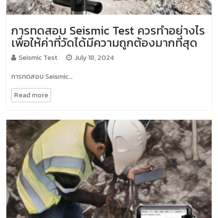
การทดสอบ Seismic Test ควรทำอย่างไร
เพื่อให้ค่าที่วัดได้มีความถูกต้องมากที่สุด
Seismic Test
July 18, 2024
การทดสอบ Seismic…
Read more