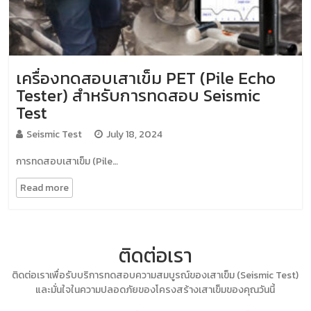
เครื่องทดสอบเสาเข็ม PET (Pile Echo
Tester) สำหรับการทดสอบ Seismic
Test
Seismic Test
July 18, 2024
การทดสอบเสาเข็ม (Pile…
Read more
ติดต่อเรา
ติดต่อเราเพื่อรับบริการทดสอบความสมบูรณ์ของเสาเข็ม (Seismic Test)
และมั่นใจในความปลอดภัยของโครงสร้างเสาเข็มของคุณวันนี้