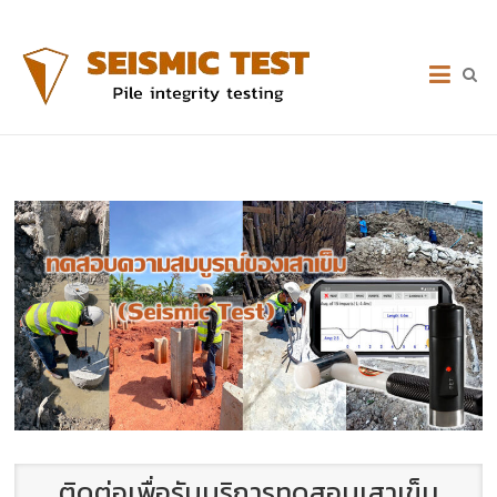
Skip
to
บริการ
content
ทดสอบ
เสา
เข็ม
Seismic
Test
–
สอบถาม
ราคา
Line
ID:
ติดต่อเพื่อรับบริการทดสอบเสาเข็ม