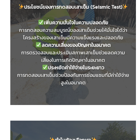
ประโยชน์ของการทดสอบเสาเข็ม (Seismic Test)
เพิ่มความมั่นใจในความปลอดภัย
การทดสอบความสมบูรณ์ของเสาเข็มช่วยให้มั่นใจได้ว่า
โครงสร้างของเสาเข็มมีความแข็งแรงและปลอดภัย
ลดความเสี่ยงของปัญหาในอนาคต
การตรวจสอบและประเมินสภาพเสาเข็มช่วยลดความ
เสี่ยงในการเกิดปัญหาในอนาคต
ประหยัดค่าใช้จ่ายในระยะยาว
การทดสอบเสาเข็มช่วยป้องกันการซ่อมแซมที่มีค่าใช้จ่าย
สูงในอนาคต
ทำไมต้องเลือกเรา