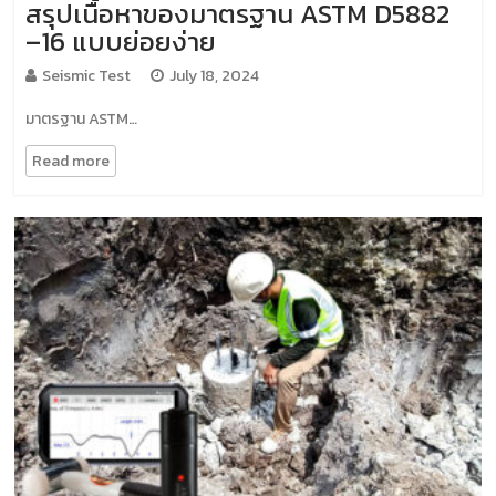
สรุปเนื้อหาของมาตรฐาน ASTM D5882
–16 แบบย่อยง่าย
Seismic Test
July 18, 2024
มาตรฐาน ASTM…
Read more